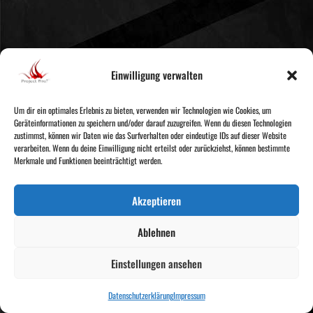
Einwilligung verwalten
LINKS
Um dir ein optimales Erlebnis zu bieten, verwenden wir Technologien wie Cookies, um
KONTAKT
KONTAKT
Geräteinformationen zu speichern und/oder darauf zuzugreifen. Wenn du diesen Technologien
INFO-PDF
AGB
zustimmst, können wir Daten wie das Surfverhalten oder eindeutige IDs auf dieser Website
MEDIA
IMPRESSUM
verarbeiten. Wenn du deine Einwilligung nicht erteilst oder zurückziehst, können bestimmte
SITEMAP
DATENSCHUTZ
Merkmale und Funktionen beeinträchtigt werden.
2026 // shows.projectfire.de
KONTAKT
Akzeptieren
0173/2810409
info@projectfire.de
Ablehnen
Augustusburger Str.99,
09126 Chemnitz
Einstellungen ansehen
Ein Angebot von
Project Fire
Datenschutzerklärung
Impressum