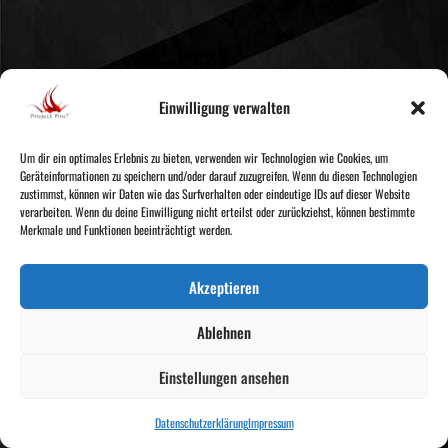
Einwilligung verwalten
LINKS
Um dir ein optimales Erlebnis zu bieten, verwenden wir Technologien wie Cookies, um
KONTAKT
KONTAKT
Geräteinformationen zu speichern und/oder darauf zuzugreifen. Wenn du diesen Technologien
INFO-PDF
AGB
zustimmst, können wir Daten wie das Surfverhalten oder eindeutige IDs auf dieser Website
MEDIA
IMPRESSUM
verarbeiten. Wenn du deine Einwilligung nicht erteilst oder zurückziehst, können bestimmte
SITEMAP
DATENSCHUTZ
Merkmale und Funktionen beeinträchtigt werden.
2026 // shows.projectfire.de
KONTAKT
Akzeptieren
0173/2810409
info@projectfire.de
Ablehnen
Augustusburger Str.99,
09126 Chemnitz
Einstellungen ansehen
Ein Angebot von
Project Fire
Datenschutzerklärung
Impressum